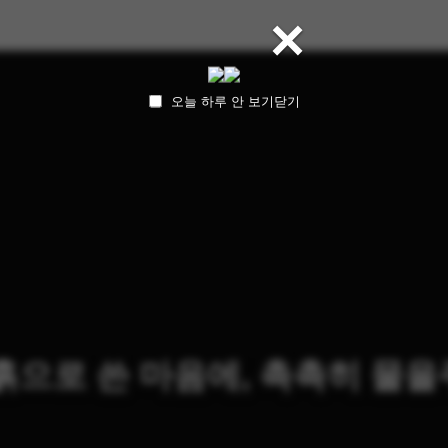
×
오늘 하루 안 보기
닫기
흙으로 쓴 마음에, 촉촉히 물