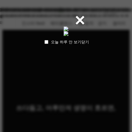
🚀역대급 릴레이시범 🔥실전 전국연합시험 - 헤라클레스 조소학원 - 홍대
여름방학이 마무리되는 8/16 일요일!!
입시생여러분 힘내세요~~
[헤라클레스 조소학원] 🫶역대급 릴레이 라이브 시범 EVENT!🔥
🔥 2026 헤라클레스 조소학원 전국연합시험 !!🔥
서울대, 이대 조소과 입시 전문 헤라에스클레스조소학원입니다. 서울대
서울대 3명 합격! (인문계2 + 예고1) - 2026학년도 결과가 발표되고 있습
2026학년도 결과가 발표되고 있습니다. 헤라클레스조소학원은 올해도
서울시립대 13명 합격! - 합격을 축하합니다 2026학년도 정시 최초합격
😍헤라클레스 워크샵😍 홍대본원과 강남헤라클레스가 워크샵을 다녀왔
최고
742명
×
어제
712명
@herajoso 강남 @gangnam_hercules 헤라에스 @fun_sculpture 🫶역
이대 조소과 입시는 어떤지 궁금하시다면?
니다. 헤라클레스조소학원은 올해도 결과로 이야기합니다.
결과로 이야기합니다.
자 발표일이 마무리되었습니다. 앞으로 예비번호를 받은 학생들에게 합
습니다!
오늘
152명
대급 릴레이 라이브 시범 EVENT!🔥
격 소식이 이어지기를 간절히 기도하며 기다리겠습?
인스타 feed
헤라클레스
🏆 합격ㆍ공지
갤러리
오늘 하루 안 보기
닫기
쓰다듬고, 어루만져 생명이 흐르면,
그 흙이 자라 꿈이 되다!