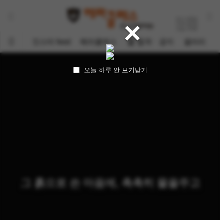
최고
838명
×
어제
822명
오늘
474명
인스타 feed
헤라클레스
🏆 합격ㆍ공지
갤러리
오늘 하루 안 보기
닫기
그 흙으로 쓴 마음에, 촉촉히 물을주고