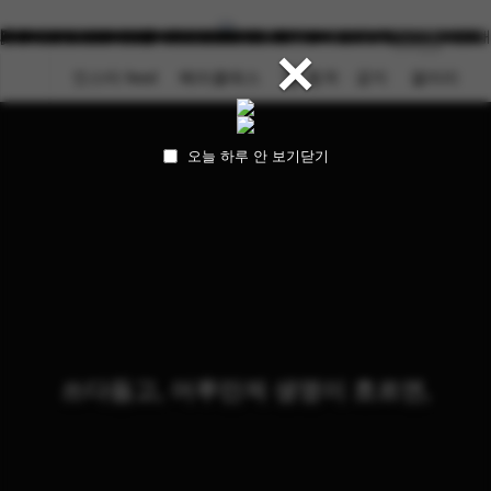
🚀역대급 릴레이시범 🔥실전 전국연합시험 - 헤라클레스 조소학원 - 홍대
여름방학이 마무리되는 8/16 일요일!!
입시생여러분 힘내세요~~
[헤라클레스 조소학원] 🫶역대급 릴레이 라이브 시범 EVENT!🔥
🔥 2026 헤라클레스 조소학원 전국연합시험 !!🔥
서울대, 이대 조소과 입시 전문 헤라에스클레스조소학원입니다. 서울대
서울대 3명 합격! (인문계2 + 예고1) - 2026학년도 결과가 발표되고 있습
2026학년도 결과가 발표되고 있습니다. 헤라클레스조소학원은 올해도
서울시립대 13명 합격! - 합격을 축하합니다 2026학년도 정시 최초합격
😍헤라클레스 워크샵😍 홍대본원과 강남헤라클레스가 워크샵을 다녀왔
최고
838명
×
어제
822명
오늘
480명
@herajoso 강남 @gangnam_hercules 헤라에스 @fun_sculpture 🫶역
이대 조소과 입시는 어떤지 궁금하시다면?
니다. 헤라클레스조소학원은 올해도 결과로 이야기합니다.
결과로 이야기합니다.
자 발표일이 마무리되었습니다. 앞으로 예비번호를 받은 학생들에게 합
습니다!
인스타 feed
헤라클레스
🏆 합격ㆍ공지
갤러리
대급 릴레이 라이브 시범 EVENT!🔥
격 소식이 이어지기를 간절히 기도하며 기다리겠습?
오늘 하루 안 보기
닫기
쓰다듬고, 어루만져 생명이 흐르면,
그 흙이 자라 꿈이 되다!