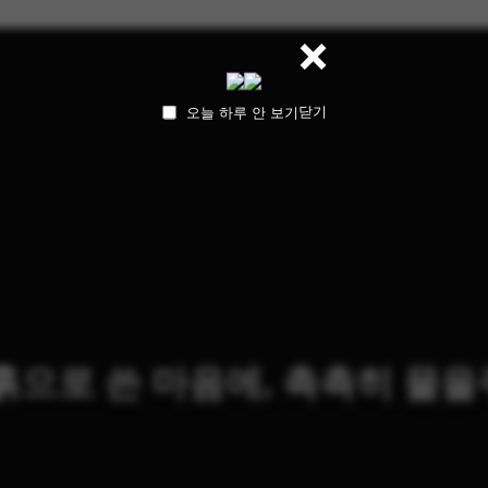
×
닫기
오늘 하루 안 보기
흙으로 쓴 마음에, 촉촉히 물